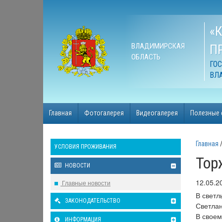
«
ВЛАДИМИРСКАЯ
П
ОБЛАСТЬ
ГО
ВЛ
Главная
Фотогалерея
Видеогалерея
Полезные 
Главная
УСЛОВИЯ ПРОЖИВАНИЯ
Тор
НОВОСТИ
12.05.2
Главные новости
В светл
ЗАКОНОДАТЕЛЬСТВО
Светлан
В своем
ИНФОРМАЦИЯ