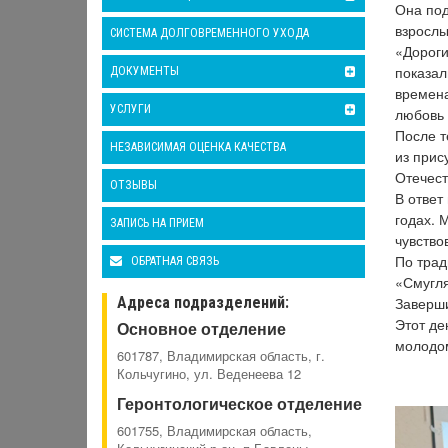
Она под
взрослы
СИСТЕМА ДОЛГОВРЕМЕННОГО УХОДА
«Дороги
показал
ДОКУМЕНТЫ
времена
УСЛУГИ
любовь 
После т
НЕЗАВИСИМАЯ ОЦЕНКА КАЧЕСТВА
из прис
Отечест
ОТЗЫВЫ
В ответ
годах. 
ЗАПИСЬ НА ПРИЕМ
чувство
По трад
ОБРАТНАЯ СВЯЗЬ
«Смугля
Адреса подразделений:
Заверши
Этот де
Основное отделение
молодо
601787, Владимирская область, г.
Кольчугино, ул. Веденеева 12
Геронтологическое отделение
601755, Владимирская область,