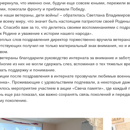
черкнула, что именно они, будучи еще совсем юными, пережили вс
ми, помогали фронту и приближали Победу.
е наши ветераны, дети войны! – обратилась Светлана Владимиров
и всему миру, что значит быть настоящим патриотом своей Родины,
. Спасибо вам за то, что делитесь своими воспоминаниями с под
к Родине и уважение к истории нашего народа».
еплых слов поздравления директор торжественно вручила ветеран
утствующих получил не только материальный знак внимания, но и 
вом.
 ветераны благодарили руководство интерната за внимание и забо
Многие из них не могли сдержать слез, вспоминая о тех тяжелых вре
вать поддержку и понимание.
иции после поздравления в интернате прозвучали любимые военны
нка». Проживающие с удовольствием подпевали, а некоторые даже
лось мероприятие участием в акции «Свеча памяти», где каждый п
нь еще раз показал, как важно сохранять связь поколений и перед
му поколению.