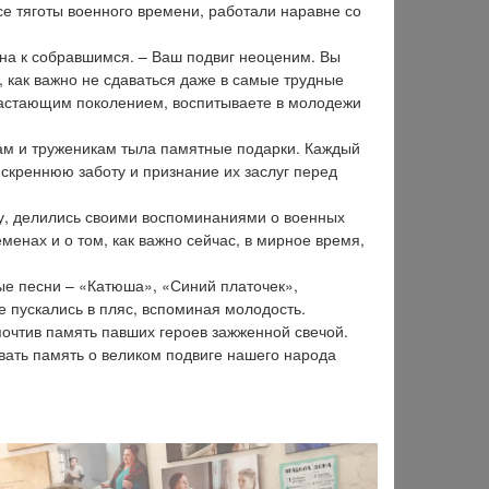
е тяготы военного времени, работали наравне со
на к собравшимся. – Ваш подвиг неоценим. Вы
 как важно не сдаваться даже в самые трудные
растающим поколением, воспитываете в молодежи
ам и труженикам тыла памятные подарки. Каждый
искреннюю заботу и признание их заслуг перед
ту, делились своими воспоминаниями о военных
менах и о том, как важно сейчас, в мирное время,
е песни – «Катюша», «Синий платочек»,
 пускались в пляс, вспоминая молодость.
очтив память павших героев зажженной свечой.
авать память о великом подвиге нашего народа