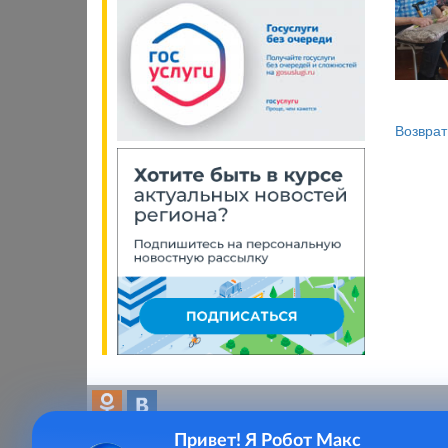
Возврат
Привет! Я Робот Макс