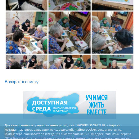
Возврат к списку
Для качественного предоставления услуг, сайт kolchdm.social33.ru собирает
метаданные вновь зашедших пользователей. Файлы cookies сохраняются на
компьютере пользователя (сведения о местоположении; ip-адрес; тип, язык, версия
ОС и браузера; тип устройства и разрешение экрана; источник, откуда пришел на